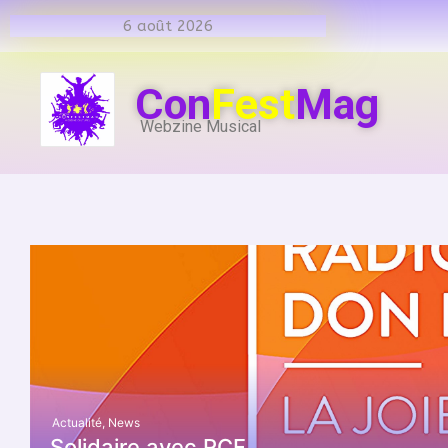
6 août 2026
Con
Fest
Mag
Webzine Musical
Actualité
,
News
Solidaire avec RCF