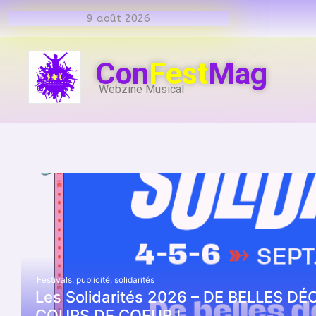
9 août 2026
Con
Fest
Mag
Webzine Musical
Festivals
,
publicité
,
solidarités
Les Solidarités 2026 – DE BELLES 
COUPS DE COEUR !