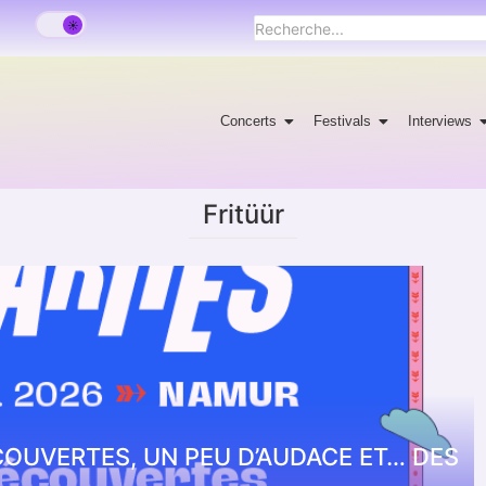
Concerts
Festivals
Interviews
Fritüür
DÉCOUVERTES, UN PEU D’AUDACE ET… DES