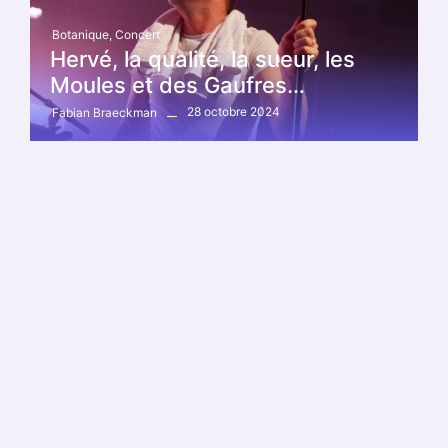
Botanique
,
Concert
Hervé, la qualité, la sueur, les
Moules et des Gaufres…
28 octobre 2024
Fabian Braeckman