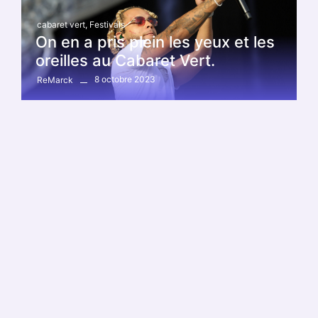
cabaret vert
,
Festivals
On en a pris plein les yeux et les
oreilles au Cabaret Vert.
8 octobre 2023
ReMarck