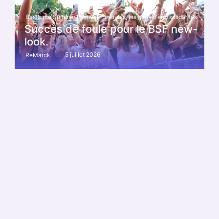
Bastogne Summer Festival
,
Festivals
,
les gens d'ère
,
solidarités
Succès de foule pour le BSF new-
look.
5 juillet 2026
ReMarck