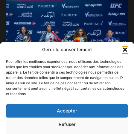
Gérer le consentement
Pour offrir les meilleures expériences, nous utilisons des technologies
telles que les cookies pour stocker et/ou accéder aux informations des
appareils. Le fait de consentir à ces technologies nous permettra de
traiter des données telles que le comportement de navigation ou les ID
uniques sur ce site. Le fait de ne pas consentir ou de retirer son
consentement peut avoir un effet négatif sur certaines caractéristiques
L’Équipe Belge de MMA Éblouit à Abu Dhabi : Un
et fonctions.
Triomphe Sportif et un Appel au Soutien
11 août 2023
Accepter
Refuser