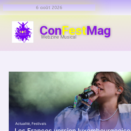
6 août 2026
Con
Fest
Mag
Webzine Musical
Actualité
,
Festivals
Les Francos version luxembourgeoise 