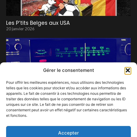
Les P’tits Belges aux USA
20 janvier 2026
Gérer le consentement
Pour offrir les meilleures expériences, nous utilisons des technologies
telles que les cookies pour stocker et/ou accéder aux informations des
appareils. Le fait de consentir à ces technologies nous permettra de
traiter des données telles que le comportement de navigation ou les ID
uniques sur ce site. Le fait de ne pas consentir ou de retirer son
consentement peut avoir un effet négatif sur certaines caractéristiques
Confestmag lance sa webradio : votre soutien
et fonctions.
peut tout changer !
13 janvier 2026
Accepter