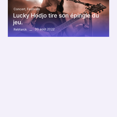
Concert
,
Festivals
Lucky Hodjo tire son épingle du
jeu.
30 août 2022
ReMarck