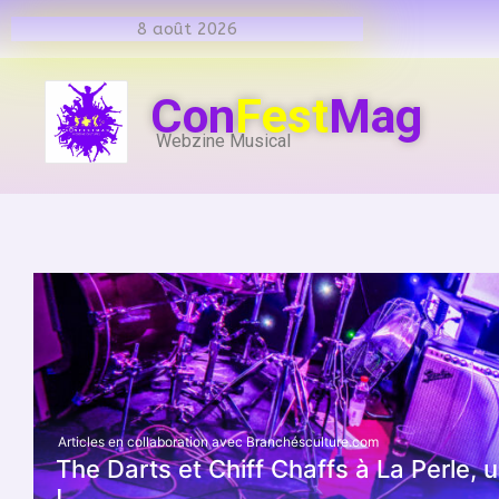
8 août 2026
Con
Fest
Mag
Webzine Musical
Articles en collaboration avec Branchésculture.com
The Darts et Chiff Chaffs à La Perle,
!