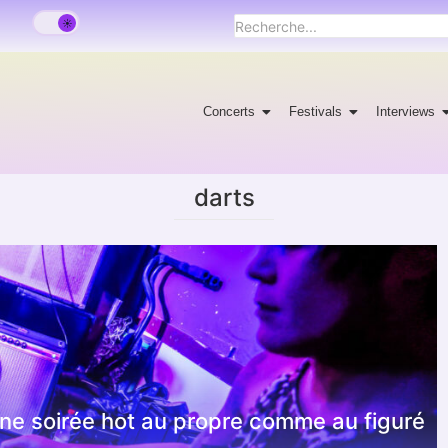
Concerts
Festivals
Interviews
darts
 une soirée hot au propre comme au figuré