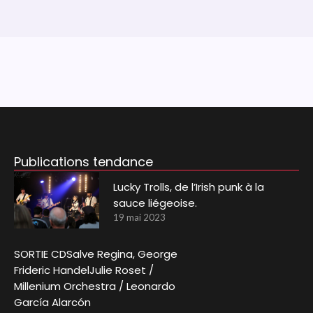
Publications tendance
Lucky Trolls, de l’Irish punk à la
sauce liégeoise.
19 mai 2023
SORTIE CDSalve Regina, George
Frideric HandelJulie Roset /
Millenium Orchestra / Leonardo
García Alarcón