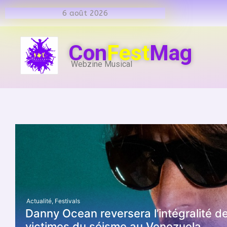
6 août 2026
Con
Fest
Mag
Webzine Musical
Actualité
,
Festivals
Danny Ocean reversera l’intégralité 
victimes du séisme au Venezuela.