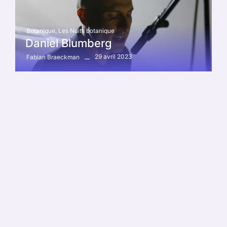
Botanique
,
Les Nuits botanique
Daniel Blumberg
29 avril 2023
Fabian Braeckman