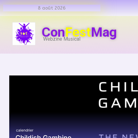
8 août 2026
Con
Fest
Mag
Webzine Musical
calendrier
Childish Gambino