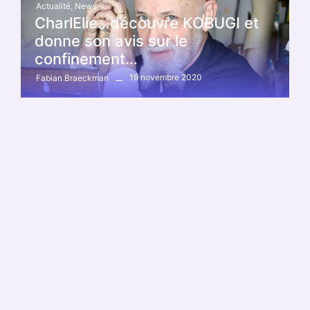
Actualité
,
News
CharlElie…découvre KOBUGI et
donne son avis sur le
confinement…
19 novembre 2020
Fabian Braeckman