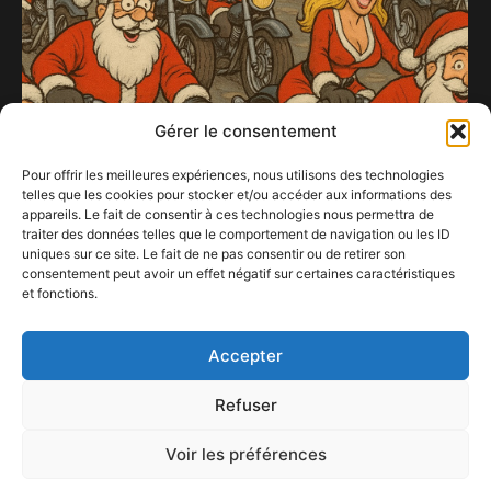
Gérer le consentement
Pour offrir les meilleures expériences, nous utilisons des technologies
telles que les cookies pour stocker et/ou accéder aux informations des
appareils. Le fait de consentir à ces technologies nous permettra de
traiter des données telles que le comportement de navigation ou les ID
uniques sur ce site. Le fait de ne pas consentir ou de retirer son
consentement peut avoir un effet négatif sur certaines caractéristiques
Jette se prépare à accueillir plus de 100 Pères
et fonctions.
Noël… et Mères Noël, sur 80 Harley-Davidson
4 décembre 2025
Accepter
Refuser
Voir les préférences
ConFestMag ©
2026
Créé par Alpax Production