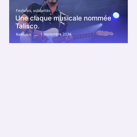
Festivals
,
solidarités
Une claque musicale nommée
Talisco.
1 septembre 2024
ReMarck