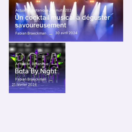
Actualité
,
Botanique
,
les nuits 2024
Un cocktail musical à déguster
savoureusement
30 avril 2024
Fabian Braeckman
Actualité
,
Botanique
Bota By Night
Fabian Braeckman
21 février 2024