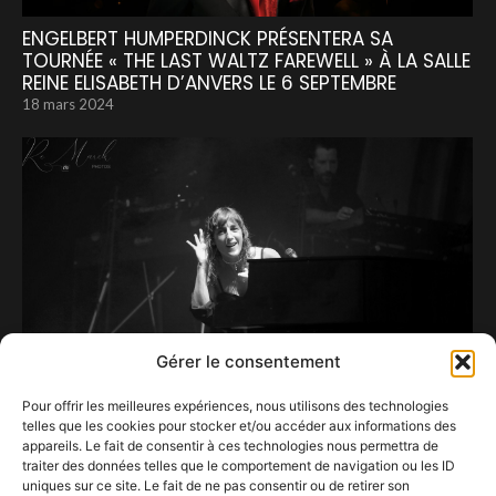
ENGELBERT HUMPERDINCK PRÉSENTERA SA
TOURNÉE « THE LAST WALTZ FAREWELL » À LA SALLE
REINE ELISABETH D’ANVERS LE 6 SEPTEMBRE
18 mars 2024
Gérer le consentement
Pour offrir les meilleures expériences, nous utilisons des technologies
telles que les cookies pour stocker et/ou accéder aux informations des
appareils. Le fait de consentir à ces technologies nous permettra de
Juliette, on t’aime…
traiter des données telles que le comportement de navigation ou les ID
21 octobre 2023
uniques sur ce site. Le fait de ne pas consentir ou de retirer son