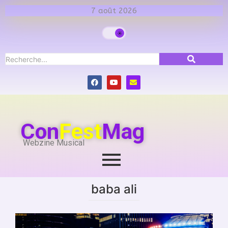
7 août 2026
Con
Fest
Mag
Webzine Musical
baba ali