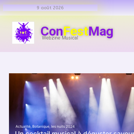
9 août 2026
Con
Fest
Mag
Webzine Musical
Actualité
,
Botanique
,
les nuits 2024
Un cocktail musical à déguster savo