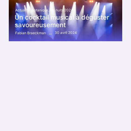
Actualité
,
Botanique
,
les nuits 2024
Un cocktail musical à déguster
savoureusement
30 avril 2024
Fabian Braeckman