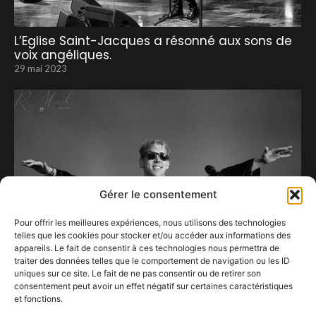
L’Eglise Saint-Jacques a résonné aux sons de
voix angéliques.
29 mai 2023
Gérer le consentement
Pour offrir les meilleures expériences, nous utilisons des technologies
telles que les cookies pour stocker et/ou accéder aux informations des
appareils. Le fait de consentir à ces technologies nous permettra de
traiter des données telles que le comportement de navigation ou les ID
uniques sur ce site. Le fait de ne pas consentir ou de retirer son
consentement peut avoir un effet négatif sur certaines caractéristiques
Ronquières retrouve-t-il une dimension
et fonctions.
familiale ?