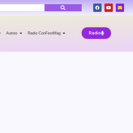
Radio
Autres
Radio ConFestMag