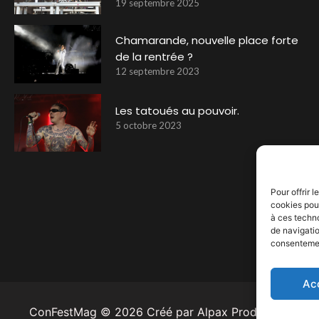
19 septembre 2025
Chamarande, nouvelle place forte
de la rentrée ?
12 septembre 2023
Les tatoués au pouvoir.
5 octobre 2023
Pour offrir 
cookies pour
à ces techn
de navigatio
consentement
Ac
ConFestMag ©
2026
Créé par Alpax Production