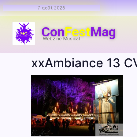
7 août 2026
Con
Fest
Mag
Webzine Musical
xxAmbiance 13 C