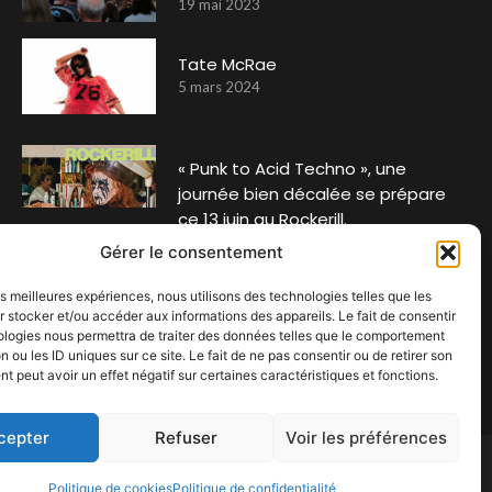
19 mai 2023
Tate McRae
5 mars 2024
« Punk to Acid Techno », une
journée bien décalée se prépare
ce 13 juin au Rockerill.
1 mai 2026
Gérer le consentement
Le Heavy metal selon la petite
les meilleures expériences, nous utilisons des technologies telles que les
Bédéthèque des Savoirs
 stocker et/ou accéder aux informations des appareils. Le fait de consentir
ologies nous permettra de traiter des données telles que le comportement
26 mai 2021
n ou les ID uniques sur ce site. Le fait de ne pas consentir ou de retirer son
 peut avoir un effet négatif sur certaines caractéristiques et fonctions.
cepter
Refuser
Voir les préférences
Politique de cookies
Politique de confidentialité