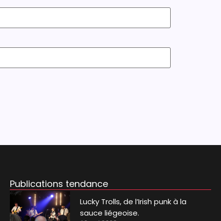
Publications tendance
Lucky Trolls, de l’Irish punk à la
sauce liégeoise.