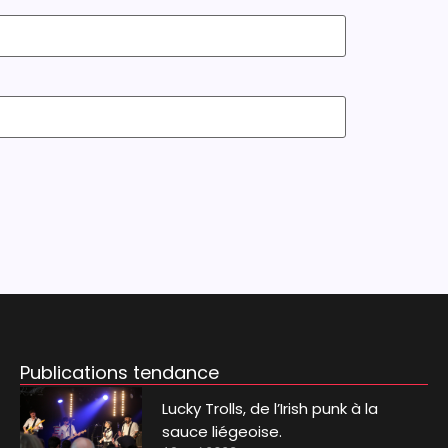
Publications tendance
Lucky Trolls, de l’Irish punk à la
sauce liégeoise.