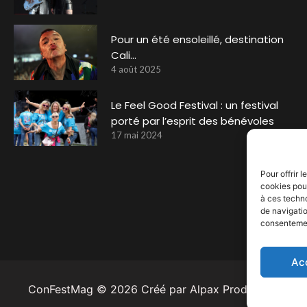
Pour un été ensoleillé, destination
Cali…
4 août 2025
Le Feel Good Festival : un festival
porté par l’esprit des bénévoles
17 mai 2024
Pour offrir 
cookies pour
à ces techn
de navigatio
consentement
Ac
ConFestMag ©
2026
Créé par Alpax Production