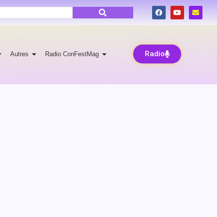
Radio
Autres
Radio ConFestMag