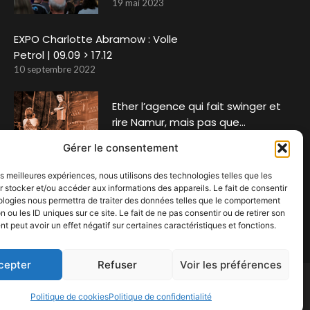
19 mai 2023
EXPO Charlotte Abramow : Volle
Petrol | 09.09 > 17.12
10 septembre 2022
Ether l’agence qui fait swinger et
rire Namur, mais pas que…
6 juillet 2022
Gérer le consentement
LENO
les meilleures expériences, nous utilisons des technologies telles que les
 stocker et/ou accéder aux informations des appareils. Le fait de consentir
24 juin 2022
ologies nous permettra de traiter des données telles que le comportement
n ou les ID uniques sur ce site. Le fait de ne pas consentir ou de retirer son
 peut avoir un effet négatif sur certaines caractéristiques et fonctions.
cepter
Refuser
Voir les préférences
Politique de cookies
Politique de confidentialité