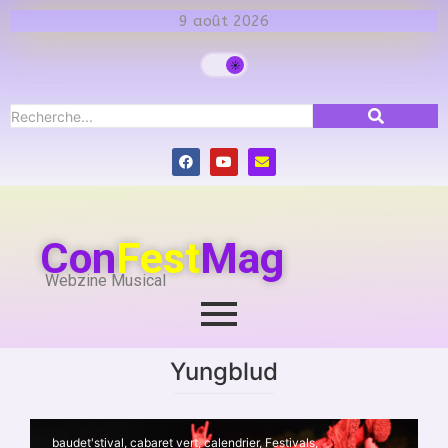
9 août 2026
Con
Fest
Mag
Webzine Musical
Yungblud
baudet'stival
,
cabaret vert
,
calendrier
,
Festivals
,