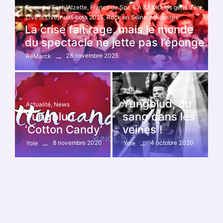
Franco d'Esch/Alzette
,
Franco de Spa
,
LA SE MO
,
les gens d'ère
,
Live is Live
,
nuits bota 2025
,
Rock en Seine
,
solidarités
La crise fait rage, mais le monde
du spectacle ne jette pas l’éponge.
28 novembre 2025
ReMarck
Autres
Yungblud, du
Actualité
,
News
Yungblud
sang dans les
‘Cotton Candy’
veines !
8 novembre 2020
4 octobre 2020
Yole
Yole