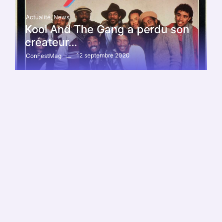
Actualité
,
News
Kool And The Gang a perdu son
créateur…
12 septembre 2020
ConFestMag