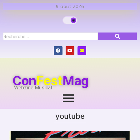
9 août 2026
Con
Fest
Mag
Webzine Musical
youtube