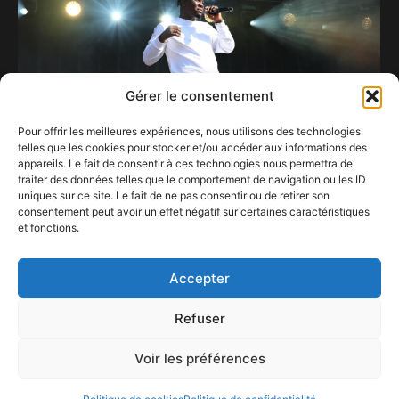
Gérer le consentement
Pour offrir les meilleures expériences, nous utilisons des technologies
telles que les cookies pour stocker et/ou accéder aux informations des
appareils. Le fait de consentir à ces technologies nous permettra de
traiter des données telles que le comportement de navigation ou les ID
uniques sur ce site. Le fait de ne pas consentir ou de retirer son
consentement peut avoir un effet négatif sur certaines caractéristiques
Comme un air de « Danse avec les stars » au
et fonctions.
Baudet’stival.
16 juillet 2026
Accepter
Refuser
Voir les préférences
ConFestMag ©
2026
Créé par Alpax Production