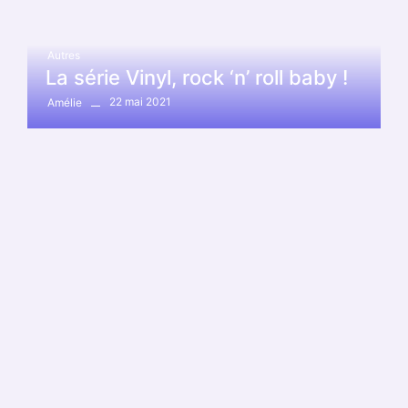
Autres
La série Vinyl, rock ‘n’ roll baby !
22 mai 2021
Amélie