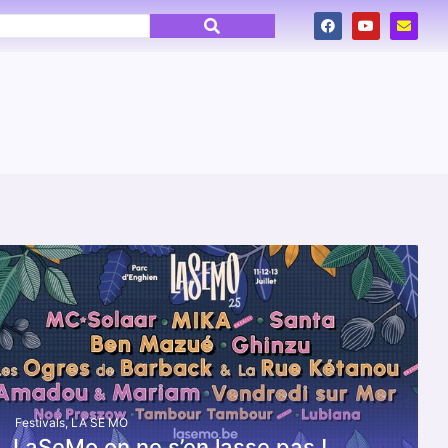
Festivals
,
LA SE MO
LaSeMo on ne s’en lasse pas !