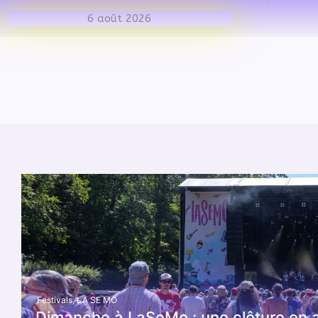
Webzine Musical
6 août 2026
Festivals
,
LA SE MO
Dimanche à LaSeMo : une clôture en