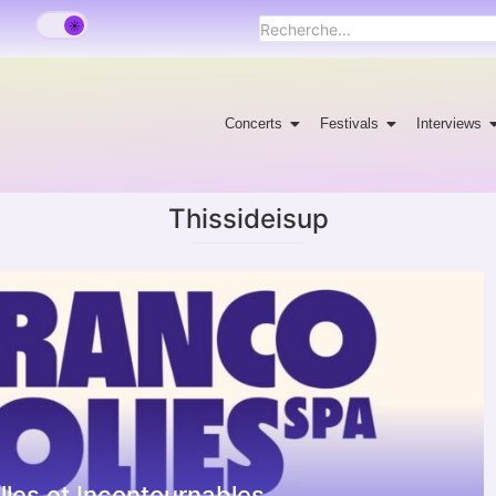
Concerts
Festivals
Interviews
Thissideisup
lles et Incontournables