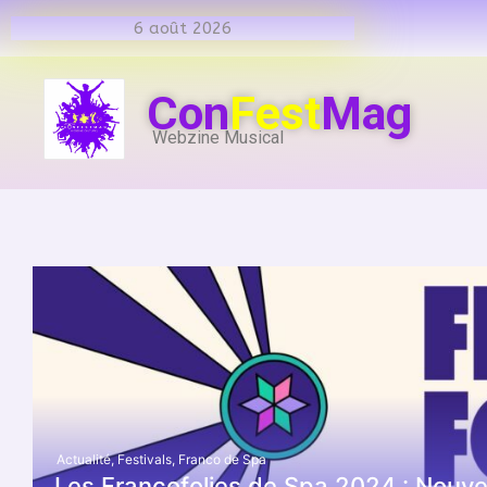
6 août 2026
Con
Fest
Mag
Webzine Musical
Actualité
,
Festivals
,
Franco de Spa
Les Francofolies de Spa 2024 : Nouve