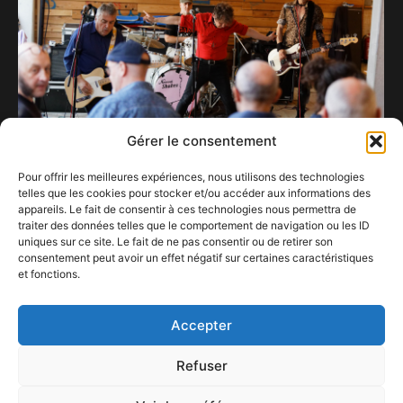
Gérer le consentement
Des Nervous Shakes bien sauvages ont fait
Pour offrir les meilleures expériences, nous utilisons des technologies
vibrer le Zenne Bar !
telles que les cookies pour stocker et/ou accéder aux informations des
2 juillet 2023
appareils. Le fait de consentir à ces technologies nous permettra de
traiter des données telles que le comportement de navigation ou les ID
uniques sur ce site. Le fait de ne pas consentir ou de retirer son
Retour sur l’épique et folle release party au
consentement peut avoir un effet négatif sur certaines caractéristiques
Botanique pour la sortie de la compilation
et fonctions.
« Tof Of The Dop » de…
22 janvier 2024
Accepter
Refuser