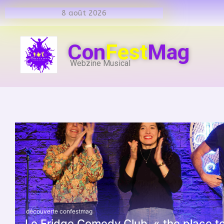
8 août 2026
Con
Fest
Mag
Webzine Musical
découverte confestmag
Le Fridge Comedy Club, « the place to