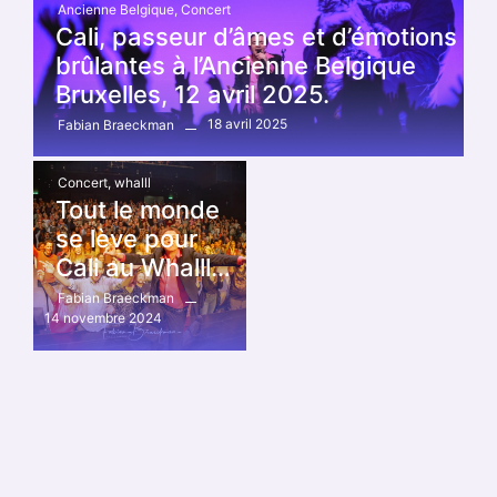
Ancienne Belgique
,
Concert
Cali, passeur d’âmes et d’émotions
brûlantes à l’Ancienne Belgique
Bruxelles, 12 avril 2025.
18 avril 2025
Fabian Braeckman
Concert
,
whalll
Tout le monde
se lève pour
Cali au Whalll…
Fabian Braeckman
14 novembre 2024