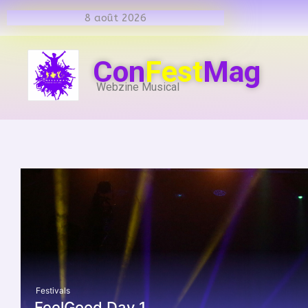
8 août 2026
Con
Fest
Mag
Webzine Musical
Festivals
FeelGood Day 1