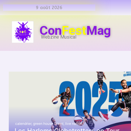
9 août 2026
Con
Fest
Mag
Webzine Musical
calendrier
,
green house talent
,
live nation
Les Harlems Globetrotters on Tour