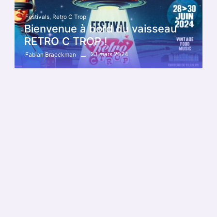
Festivals
,
Retro C Trop
Bienvenue à bord du vaisseau
RETRO C TROP !
23 mars 2024
Fabian Braeckman