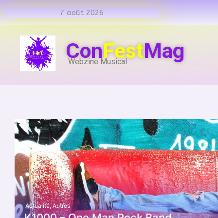
7 août 2026
Con
Fest
Mag
Webzine Musical
Actualité
,
Autres
K1000 – One Man Rock Band