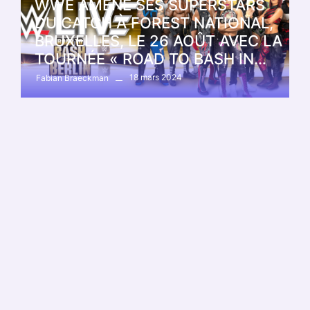
WWE AMÈNE SES SUPERSTARS
DU CATCH À FOREST NATIONAL,
BRUXELLES, LE 26 AOÛT AVEC LA
TOURNÉE « ROAD TO BASH IN…
18 mars 2024
Fabian Braeckman