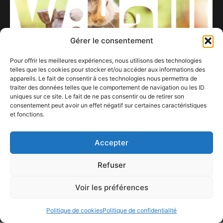
Gérer le consentement
Pour offrir les meilleures expériences, nous utilisons des technologies
les Spectacles du Whalll
telles que les cookies pour stocker et/ou accéder aux informations des
4 avril 2024
appareils. Le fait de consentir à ces technologies nous permettra de
traiter des données telles que le comportement de navigation ou les ID
uniques sur ce site. Le fait de ne pas consentir ou de retirer son
SORTIE CDSalve Regina, George Frideric
consentement peut avoir un effet négatif sur certaines caractéristiques
HandelJulie Roset / Millenium Orchestra
et fonctions.
/ Leonardo García Alarcón
18 septembre 2022
Accepter
Refuser
Voir les préférences
ConFestMag ©
2026
Créé par Alpax Production
Politique de cookies
Politique de confidentialité