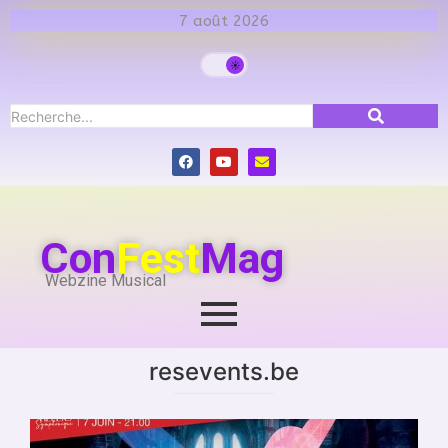
7 août 2026
Con
Fest
Mag
Webzine Musical
resevents.be