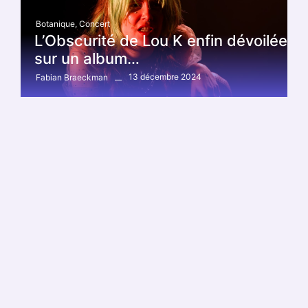
Botanique
,
Concert
L’Obscurité de Lou K enfin dévoilée
sur un album…
13 décembre 2024
Fabian Braeckman