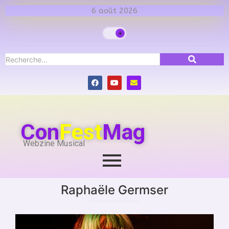
6 août 2026
Con
Fest
Mag
Webzine Musical
Raphaële Germser