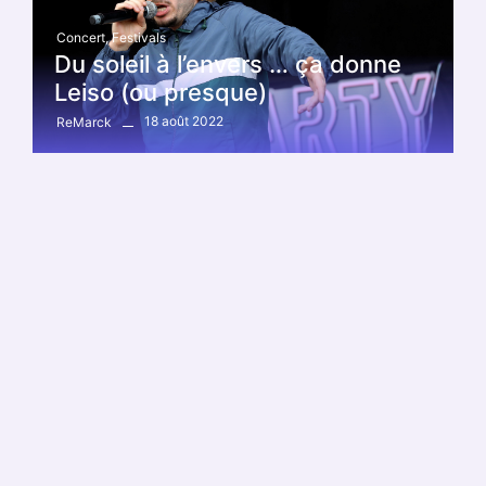
Concert
,
Festivals
Du soleil à l’envers … ça donne
Leiso (ou presque)
18 août 2022
ReMarck