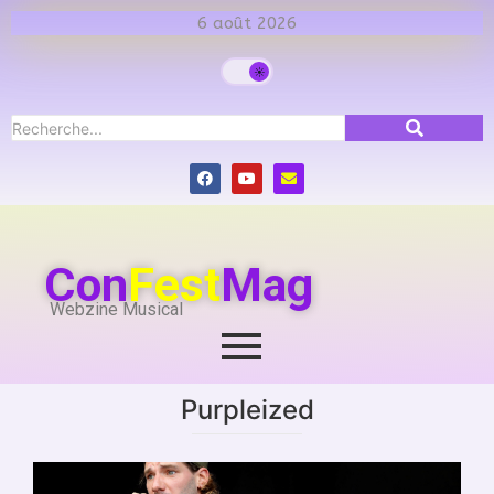
6 août 2026
Con
Fest
Mag
Webzine Musical
Purpleized