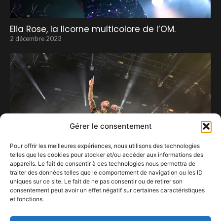
Elia Rose, la licorne multicolore de l’OM.
2 décembre 2023
Gérer le consentement
Pour offrir les meilleures expériences, nous utilisons des technologies
telles que les cookies pour stocker et/ou accéder aux informations des
appareils. Le fait de consentir à ces technologies nous permettra de
traiter des données telles que le comportement de navigation ou les ID
uniques sur ce site. Le fait de ne pas consentir ou de retirer son
consentement peut avoir un effet négatif sur certaines caractéristiques
Matt Pokora apporte les pizzas et assure le
et fonctions.
show à Bastogne.
5 juillet 2026