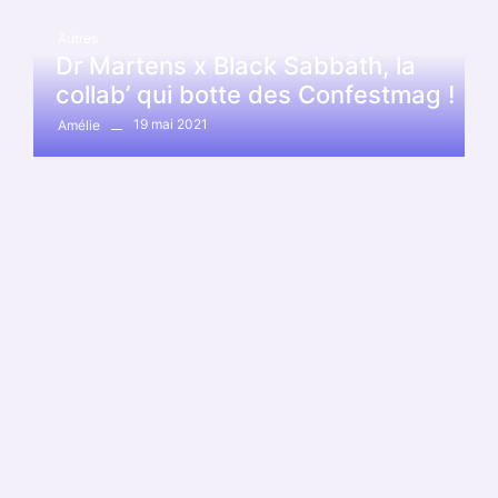
Autres
Dr Martens x Black Sabbath, la
collab’ qui botte des Confestmag !
19 mai 2021
Amélie