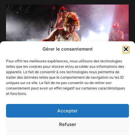
Gérer le consentement
Pour offrir les meilleures expériences, nous utilisons des technologies
telles que les cookies pour stocker et/ou accéder aux informations des
appareils. Le fait de consentir à ces technologies nous permettra de
traiter des données telles que le comportement de navigation ou les ID
uniques sur ce site. Le fait de ne pas consentir ou de retirer son
consentement peut avoir un effet négatif sur certaines caractéristiques
La tornade CMAT souffle une douce folie sur la
et fonctions.
scène Razorback.
2 septembre 2025
Accepter
Refuser