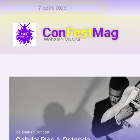
7 août 2026
Con
Fest
Mag
Webzine Musical
calendrier
,
Concert
Gabriel Rios à Ostende.