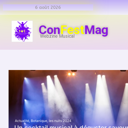
6 août 2026
Con
Fest
Mag
Webzine Musical
Actualité
,
Botanique
,
les nuits 2024
Un cocktail musical à déguster savo