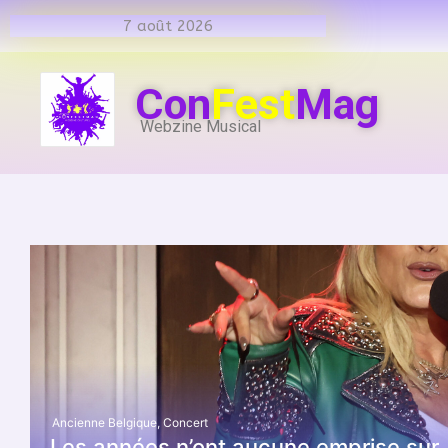
7 août 2026
Con
Fest
Mag
Webzine Musical
Ancienne Belgique
,
Concert
Les années n’ont aucune emprise sur 