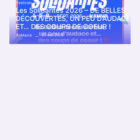
Festivals
,
publicité
,
solidarités
Les Solidarités 2026 – DE BELLES
DÉCOUVERTES, UN PEU D’AUDACE
ET… DES COUPS DE COEUR !
20 mai 2026
ReMarck