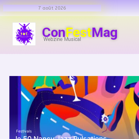
7 août 2026
Con
Fest
Mag
Webzine Musical
Festivals
le 50 Nancy Jazz Pulsations