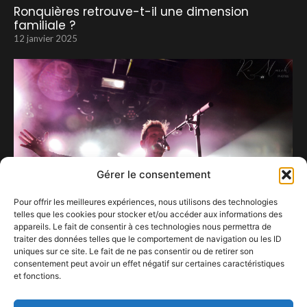
Ronquières retrouve-t-il une dimension
familiale ?
12 janvier 2025
Gérer le consentement
Pour offrir les meilleures expériences, nous utilisons des technologies
telles que les cookies pour stocker et/ou accéder aux informations des
appareils. Le fait de consentir à ces technologies nous permettra de
traiter des données telles que le comportement de navigation ou les ID
uniques sur ce site. Le fait de ne pas consentir ou de retirer son
Le dernier né d’Ozark Henry est une pierre
consentement peut avoir un effet négatif sur certaines caractéristiques
précieuse à inspecter sous toutes ses
et fonctions.
facettes.
2 mars 2026