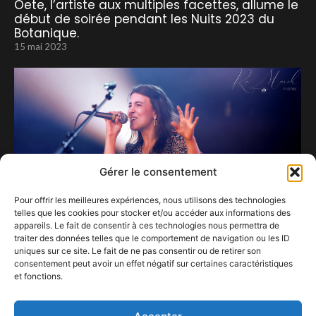
Oete, l’artiste aux multiples facettes, allume le
début de soirée pendant les Nuits 2023 du
Botanique.
15 mai 2023
Gérer le consentement
Pour offrir les meilleures expériences, nous utilisons des technologies
telles que les cookies pour stocker et/ou accéder aux informations des
appareils. Le fait de consentir à ces technologies nous permettra de
traiter des données telles que le comportement de navigation ou les ID
uniques sur ce site. Le fait de ne pas consentir ou de retirer son
consentement peut avoir un effet négatif sur certaines caractéristiques
Maëva réussit son baptême du feu, ou plutôt
et fonctions.
des planches, au Baudet.
3 août 2022