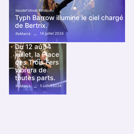
baudet'stival
,
Festivals
Typh Barrow illumine le ciel chargé
de Bertrix.
14 juillet 2024
ReMarck
baudet'stival
,
Festivals
Du 12 au 14
juillet, la Place
des Trois Fers
vibrera de
toutes parts.
5 juillet 2024
ReMarck