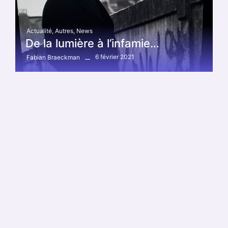
Actualité
,
Autres
,
News
De la lumière à l’infamie…
6 février 2021
Fabian Braeckman