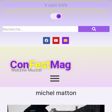
6 août 2026
Con
Fest
Mag
Webzine Musical
michel matton