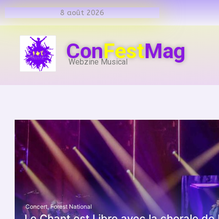
8 août 2026
Con
Fest
Mag
Webzine Musical
Concert
,
Forest National
Le Chant est Libre avec la chorale de 