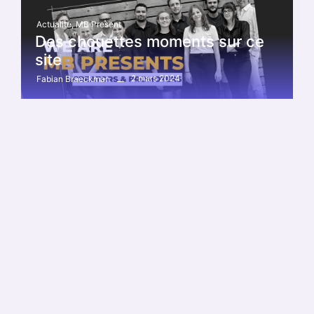
Actualité
,
MB Present
Des chouettes moments sur ce
site
2 mars 2024
Fabian Braeckman